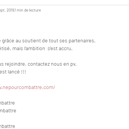
ept. 2019
1 min de lecture
ie grâce au soutient de tout ses partenaires. 
étisé, mais l’ambition  s’est accru. 
s rejoindre, contactez nous en pv. 
est lancé !!!
w.nepourcombattre.com/
battre 
mbattre 
mbattre