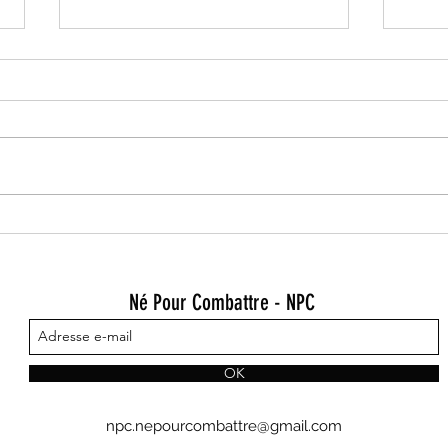
Un week-end très chargé
LYNDS
KICKB
Né Pour Combattre - NPC
OK
npc.nepourcombattre@gmail.com