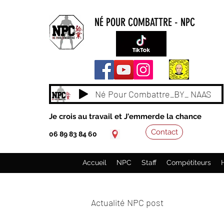
NÉ POUR COMBATTRE - NPC
Né Pour Combattre_BY_ NAAS
Je crois au travail et J'emmerde la chance
Contact
06 89 83 84 60
Accueil
NPC
Staff
Compétiteurs
Actualité NPC post