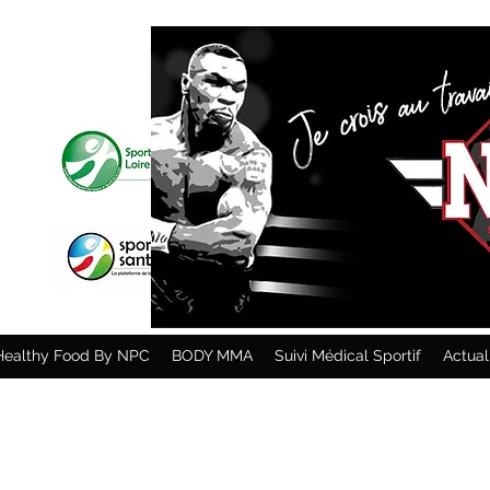
Healthy Food By NPC
BODY MMA
Suivi Médical Sportif
Actua