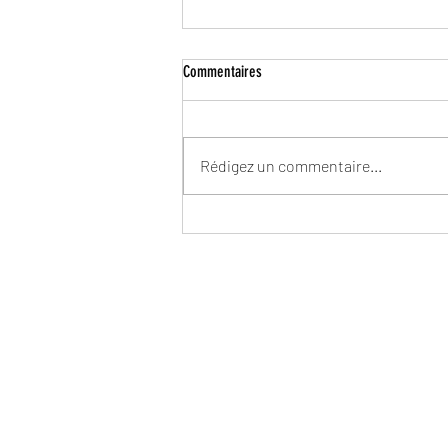
Commentaires
Rédigez un commentaire...
Quatre athlètes ont brillé aux
chamiponnats de FRANCE - LowKick