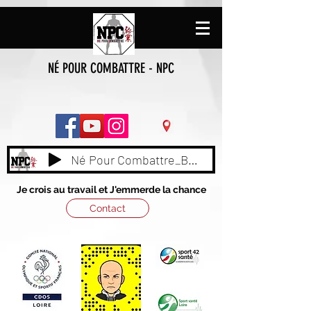
NÉ POUR COMBATTRE - NPC
Né Pour Combattre_BY_ NAAS
Je crois au travail et J'emmerde la chance
Contact