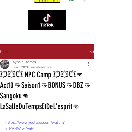
Post
06 89 83 84 60
Sylvain Thomas
3 avr. 2021
0 min de lecture
💥💥💥 NPC Camp 💥💥💥👊
Act10👊Saison1👊BONUS👊DBZ👊
Sangoku👊
LaSalleDuTempsEtDeL'esprit👊
https://www.youtube.com/watch?
v=RBBWIwZwiF0