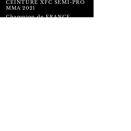
CEINTURE XFC SEMI-PRO
MMA 2021
Champion de FRANCE
K1 RULES 2022
Champion de FRANCE
LOW KICK 2022
Champion de FRANCE
CEINTURE
LOW KICK 2024
Né Pour Combattre - NPC
OK