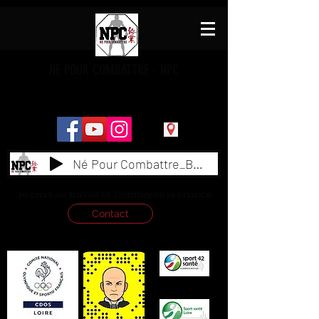
NÉ POUR COMBATTRE - NPC
Né Pour Combattre_BY_ NAAS
Je crois au travail et J'emmerde la chance
Contact