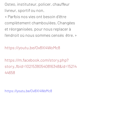
Osteo, instituteur, policer, chauffeur 
livreur, sportif ou non.  
« Parfois nos vies ont besoin d’être 
complètement chamboulées, Changées  
et réorganisées, pour nous replacer à 
l’endroit où nous sommes censés  être. »
https://youtu.be/Ov8XI4WoMc8
https://m.facebook.com/story.php?
story_fbid=10215380540816348&id=15214
44658
https://youtu.be/Ov8XI4WoMc8