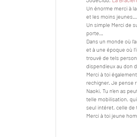
JouéClub, 
La Braciér
Un énorme merci à l
et les moins jeunes
Un simple Merci de suf
porte…
Dans un monde où l’ar
et à une époque où 
trouvé de tels perso
dispendieux au don de
Merci à toi égaleme
rechigner. Je pense r
Naoki, Tu n’en as peu
telle mobilisation, qu
seul intéret, celle d
Merci à toi jeune hom