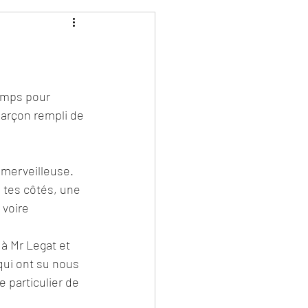
emps pour 
arçon rempli de 
merveilleuse. 
 tes côtés, une 
voire 
, à Mr Legat et 
 qui ont su nous 
 particulier de 