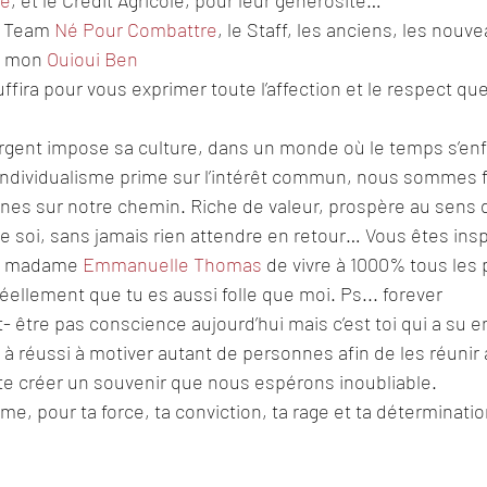
ie
, et le Crédit Agricole, pour leur générosité… 
a Team 
Né Pour Combattre
, le Staff, les anciens, les nouv
… mon 
Ouioui Ben
fira pour vous exprimer toute l’affection et le respect que
gent impose sa culture, dans un monde où le temps s’enfuit
l’individualisme prime sur l’intérêt commun, nous sommes fie
nnes sur notre chemin. Riche de valeur, prospère au sens d
 soi, sans jamais rien attendre en retour… Vous êtes ins
nt madame 
Emmanuelle Thomas
 de vivre à 1000% tous les 
éellement que tu es aussi folle que moi. Ps... forever
t- être pas conscience aujourd’hui mais c’est toi qui a su 
i à réussi à motiver autant de personnes afin de les réun
e te créer un souvenir que nous espérons inoubliable. 
me, pour ta force, ta conviction, ta rage et ta déterminatio