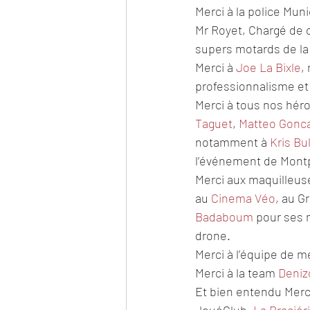
Merci à la police Mun
Mr Royet, Chargé de 
supers motards de la
Merci à 
Joe La Bixle
,
professionnalisme et 
Merci à tous nos héro
Taguet
, 
Matteo Gonc
notamment à 
Kris Bu
l’événement de Montp
Merci aux maquilleus
au 
Cinema Véo
, au G
Badaboum
 pour ses 
drone.
Merci à l’équipe de 
Merci à la team 
Deniz
Et bien entendu Merci