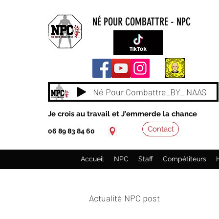
NÉ POUR COMBATTRE - NPC
Né Pour Combattre_BY_ NAAS
Je crois au travail et J'emmerde la chance
Contact
06 89 83 84 60
Accueil
NPC
Staff
Compétiteurs
Actualité NPC post