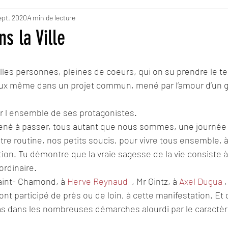
ept. 2020
4 min de lecture
s la Ville
lles personnes, pleines de coeurs, qui on su prendre le t
’eux même dans un projet commun, mené par l’amour d’un g
r l ensemble de ses protagonistes. 
ené à passer, tous autant que nous sommes, une journée 
re routine, nos petits soucis, pour vivre tous ensemble, à
ion. Tu démontre que la vraie sagesse de la vie consiste à 
’ordinaire.
Saint- Chamond, à 
Herve Reynaud
  , Mr Gintz, à 
Axel Dugua
 
ont participé de près ou de loin, à cette manifestation. Et
s dans les nombreuses démarches alourdi par le caractère