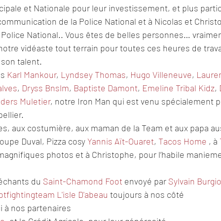
icipale et Nationale pour leur investissement, et plus partic
communication de la Police National et à Nicolas et Christ
 Police National.. Vous êtes de belles personnes… vraime
 notre vidéaste tout terrain pour toutes ces heures de trava
son talent. 
s 
Karl Mankour
, 
Lyndsey Thomas
, 
Hugo Villeneuve
, 
Laure
alves
, 
Dryss Bnslm
, 
Baptiste Damont
, 
Emeline Tribal Kidz
, 
lders Muletier
, notre Iron Man qui est venu spécialement p
ellier.
es, aux costumière, aux maman de la Team et aux papa au
roupe Duval, Pizza cosy 
Yannis Aït-Ouaret
, 
Tacos Home
 , à 
magnifiques photos et à Christophe, pour l’habile maniem
méchants du 
Saint-Chamond Foot
 envoyé par 
Sylvain Burgi
otfightingteam L'isle D'abeau
 toujours à nos côté 
 à nos partenaires 