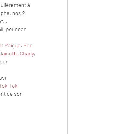
ulièrement à 
ophe, nos 2 
nt… 
il, pour son 
nt Peigue
, 
Bon 
Dainotto Charly
, 
our 
ssi
Tok-Tok 
ent de son 
o