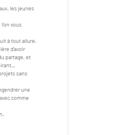
eaux, les jeunes 
 l’on vous 
 à tout allure, 
̀re d’avoir 
u partage, et 
pirant…
projets sans 
engendrer une 
ir avec comme 
n.