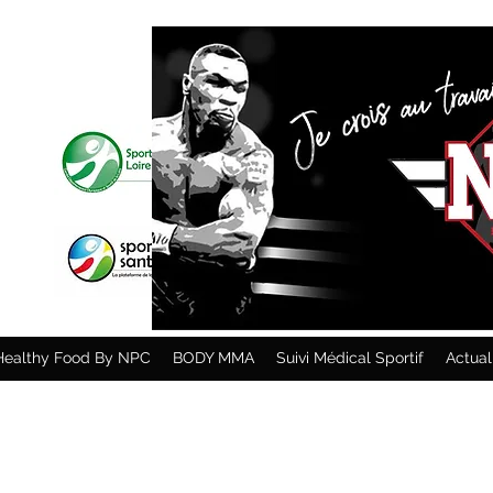
Healthy Food By NPC
BODY MMA
Suivi Médical Sportif
Actua